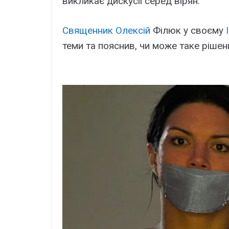
викликає дискусії серед вірян.
Священник Олексій
Філюк у своєму
теми та пояснив, чи може таке рішен