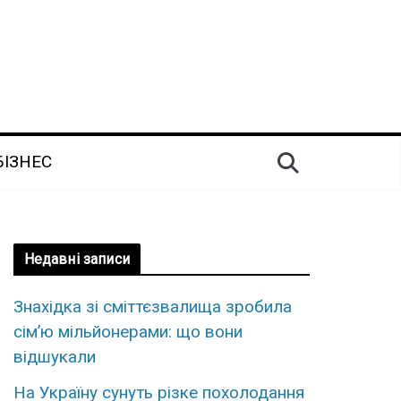
БІЗНЕС
Недавні записи
Знахідка зі сміттєзвалища зробила
сім’ю мільйонерами: що вони
відшукали
На Україну сунуть різке похолодання