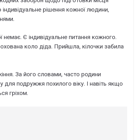
 жодних заборон щодо підготовки місця
 індивідуальне рішення кожної людини,
нями.
ої немає. Є індивідуальне питання кожного.
похована коло діда. Прийшла, кілочки забила
жіння. За його словами, часто родини
 для подружжя похилого віку. І навіть якщо
ся гріхом.