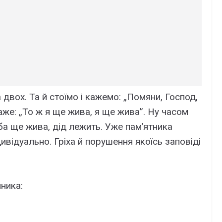
 двох. Та й стоїмо і кажемо: „Помяни, Господ,
 каже: „То ж я ще жива, я ще жива”. Ну часом
ба ще жива, дід лежить. Уже пам’ятника
дивідуально. Гріха й порушення якоїсь заповіді
ника: