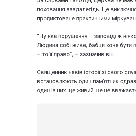
За словами панотця, Церква не має
поховання заздалегідь. Це виключно
продиктоване практичними міркуван
“Ну яке порушення – заповіді ж ніяк
Людина собі живе, бабця хоче бути 
– то її право”, – зазначив він.
Священник навів історії зі свого слу
встановлюють один пам’ятник одразу
один із них ще живий, це не вважаєть