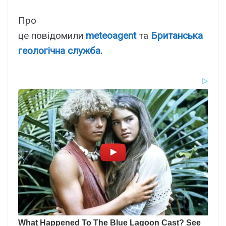
Про
це повідомили
meteoagent
та
Британська
геологічна служба.