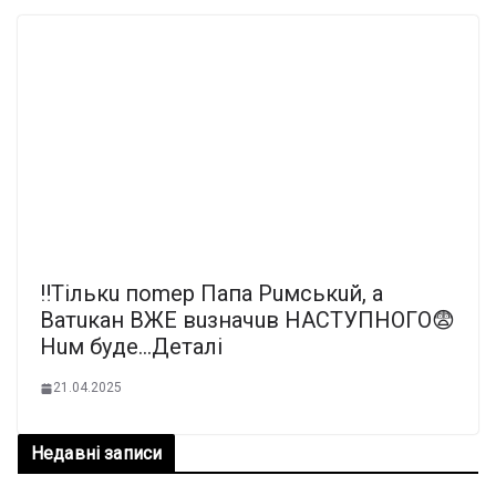
‼️Тiлькu пomep Пaпa Puмcькuй, a
Вaтuкaн ВЖE вuзнaчuв НACТУПНOГO😨
Нuм бyдe…Деталі
21.04.2025
Недавні записи