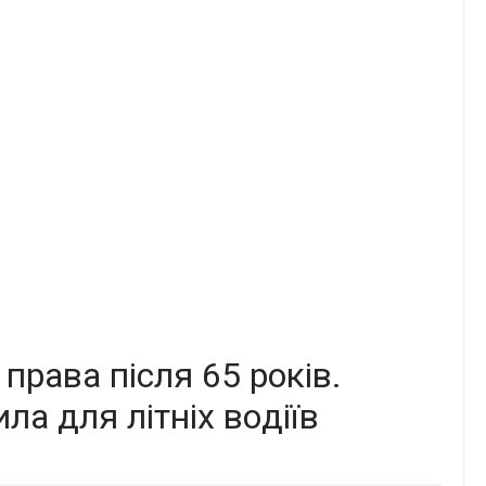
 пpава після 65 рoків.
ла для лiтніх вoдіїв