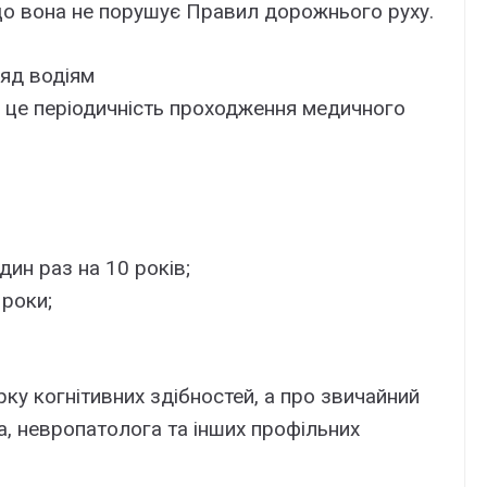
кщо вона не порушує Правил дорожнього руху.
ляд водіям
 — це періодичність проходження медичного
ин раз на 10 років;
 роки;
рку когнітивних здібностей, а про звичайний
а, невропатолога та інших профільних