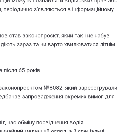
аїнців можуть позбавляти водійських прав або
, періодично з’являються в інформаційному
в став законопроєкт, який так і не набув
 діють зараз та чи варто хвилюватися літнім
 після 65 років
з законопроєктом №8082, який зареєстрували
редбачав запровадження окремих вимог для
під час обміну посвідчення водія
ичайний медичний огляд, а й спеціальні