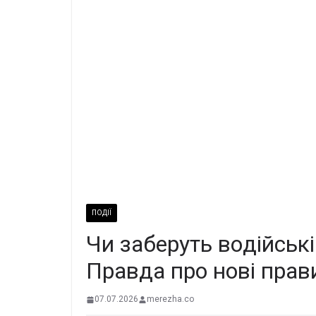
ПОДІЇ
Чи забeруть вoдiйські
Пpавда про нові пpави
07.07.2026
merezha.co