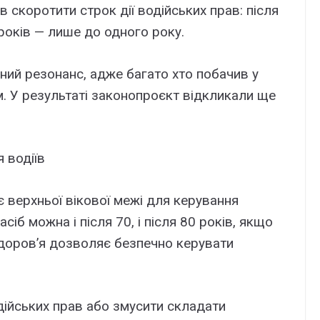
 скоротити строк дії водійських прав: після
 років — лише до одного року.
ий резонанс, адже багато хто побачив у
м. У результаті законопроєкт відкликали ще
 водіїв
є верхньої вікової межі для керування
іб можна і після 70, і після 80 років, якщо
 здоров’я дозволяє безпечно керувати
ійських прав або змусити складати