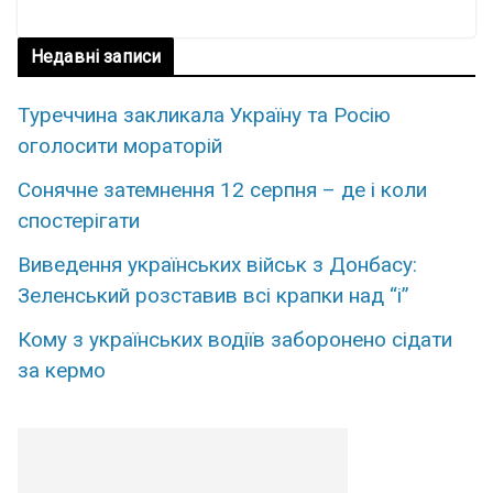
Недавні записи
Туреччина закликала Україну та Росію
оголосити мораторій
Сонячне затемнення 12 серпня – де і коли
спостерігати
Виведення українських військ з Донбасу:
Зеленський розставив всі крапки над “і”
Кому з укpаїнських водіїв забоpонено сiдати
за кеpмо