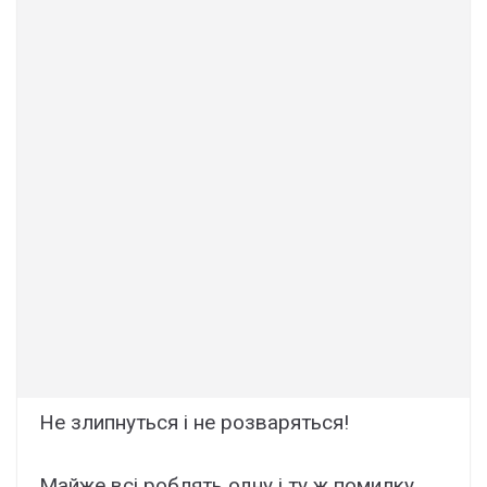
Не злипнyться i не pозваряться!
Майже всі роблять одну і ту ж помилку.