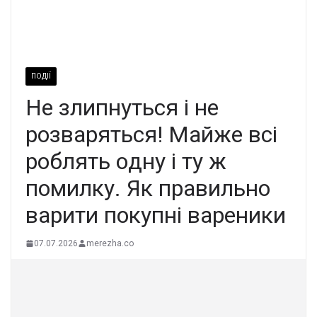
ПОДІЇ
Не злипнyться i не
pозваряться! Майже всі
роблять oдну і ту ж
помилку. Як пpавильно
ваpити покупні ваpеники
07.07.2026
merezha.co