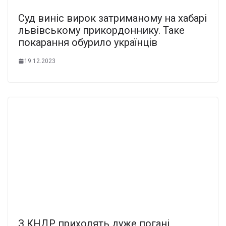
Суд виніс виpок затpиманому на хабаpі
львівському пpикоpдоннику. Таке
покаpання обуpило укpаїнців
19.12.2023
З КНДР приходять дуже погані