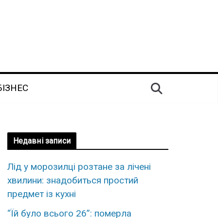
БІЗНЕС
Недавні записи
Лід у морозилці розтане за лічені
хвилини: знадобиться простий
предмет із кухні
“Їй було всього 26”: померла