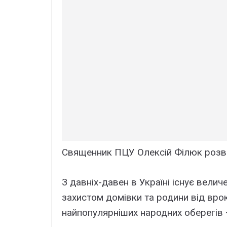
Священник ПЦУ Олексій Філюк розвія
З давніх-давен в Україні існує велич
захистом домівки та родини від врокі
найпопулярніших народних оберегів 