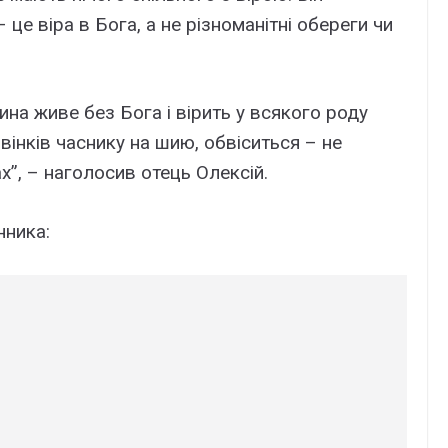
це віра в Бога, а не різноманітні обереги чи
дина живе без Бога і вірить у всякого роду
 вінків часнику на шию, обвіситься – не
х”, – наголосив отець Олексій.
нника: