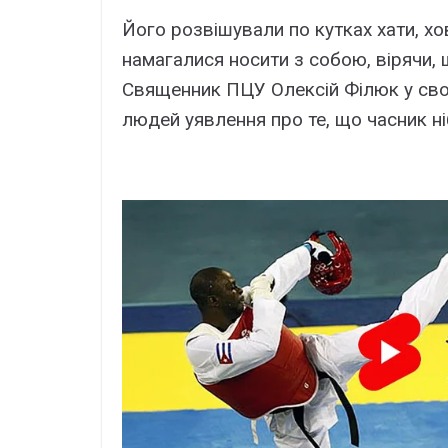
Його розвішували по кутках хати, хов
намагалися носити з собою, вірячи, 
Священник ПЦУ Олексій Філюк у св
людей уявлення про те, що часник ні