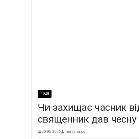
ПОДІЇ
Чи захищає часник ві
священник дав чесну 
20.05.2026
merezha.co