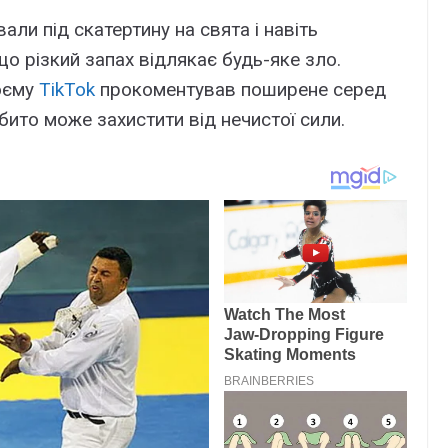
али під скатертину на свята і навіть
що різкий запах відлякає будь-яке зло.
оєму
TikTok
прокоментував поширене серед
бито може захистити від нечистої сили.