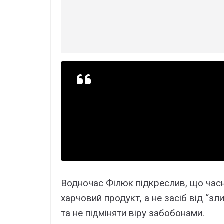
Водночас Філюк підкреслив, що часн
харчовий продукт, а не засіб від “зл
та не підміняти віру забобонами.