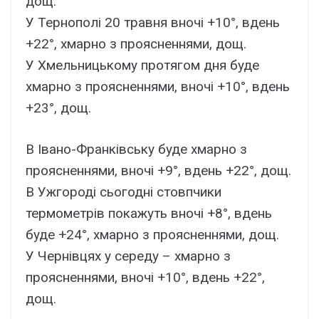
дощ.
У Тернополі 20 травня вночі +10°, вдень
+22°, хмарно з проясненнями, дощ.
У Хмельницькому протягом дня буде
хмарно з проясненнями, вночі +10°, вдень
+23°, дощ.
В Івано-Франківську буде хмарно з
проясненнями, вночі +9°, вдень +22°, дощ.
В Ужгороді сьогодні стовпчики
термометрів покажуть вночі +8°, вдень
буде +24°, хмарно з проясненнями, дощ.
У Чернівцях у середу – хмарно з
проясненнями, вночі +10°, вдень +22°,
дощ.