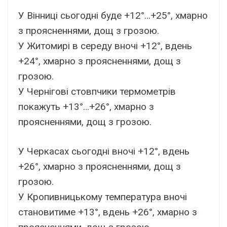
У Вінниці сьогодні буде +12°…+25°, хмарно
з проясненнями, дощ з грозою.
У Житомирі в середу вночі +12°, вдень
+24°, хмарно з проясненнями, дощ з
грозою.
У Чернігові стовпчики термометрів
покажуть +13°…+26°, хмарно з
проясненнями, дощ з грозою.
У Черкасах сьогодні вночі +12°, вдень
+26°, хмарно з проясненнями, дощ з
грозою.
У Кропивницькому температура вночі
становитиме +13°, вдень +26°, хмарно з