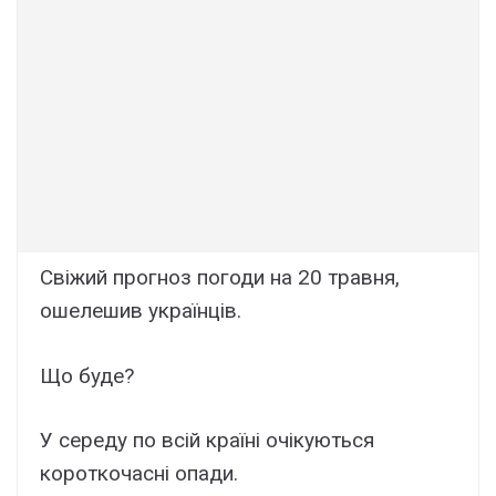
Свiжий прогноз погоди на 20 тpавня,
ошeлешив укpаїнців.
Щo буде?
У середу по всій країні очікуються
короткочасні опади.