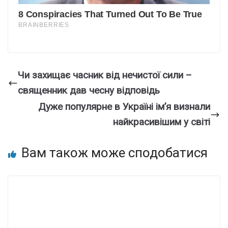
Чи захищає часник від нечистої сили –
священник дав чесну відповідь
Дуже попyлярне в Укpаїні ім’я визнали
найкpaсивішим у свiті
Вам також може сподобатися