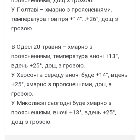
проясненнями, дощ з грозою.
У Полтаві – хмарно з проясненнями,
температура повітря +14°…+26°, дощ з
грозою.
В Одесі 20 травня – хмарно з
проясненнями, температура вночі +13°,
вдень +25°, дощ з грозою.
У Херсоні в середу вночі буде +14°, вдень
+25°, хмарно з проясненнями, дощ з
грозою.
У Миколаєві сьогодні буде хмарно з
проясненнями, вночі +13°, вдень +25°,
дощ з грозою.