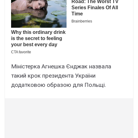
Міністерка Агнешка Єнджак назвала
такий крок президента України
додатковою образою для Польщі.