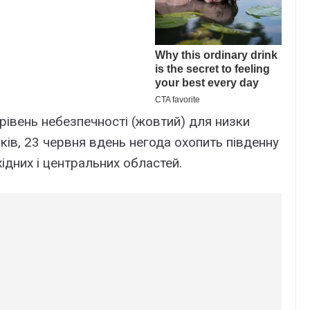
івень небезпечності (жовтий) для низки
ків, 23 червня вдень негода охопить південну
хідних і центральних областей.