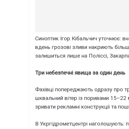
Синоптик Ігор Кібальчич уточнює: вн
вдень грозові зливи накриють більшу
залишиться лише на Поліссі, Закарпа
Три небезпечні явища за один день
Фахівці попереджають одразу про тр
шквальний вітер із поривами 15–22 м
зривати рекламні конструкції та пош
В Укргідрометцентрі наголошують: пі