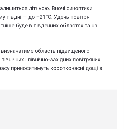
залишиться літньою. Вночі синоптики
у півдні — до +21°C. Удень повітря
тніше буде в південних областях та на
у визначатиме область підвищеного
івнічних і північно-західних повітряних
 часу приноситимуть короткочасні дощі з