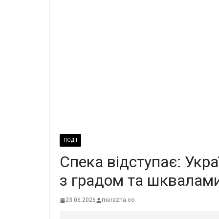
ПОДІЇ
Спека відступає: Укра
з градом та шквалам
23.06.2026
merezha.co