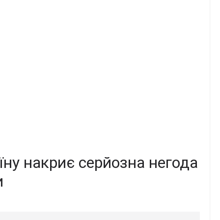
їну накриє серйозна негода
и