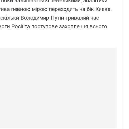
 поки залишаються невеликими, аналітики
атива певною мірою переходить на бік Києва.
скільки Володимир Путін тривалий час
оги Росії та поступове захоплення всього