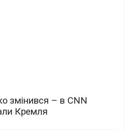
ізко змінився – в CNN
вали Кремля