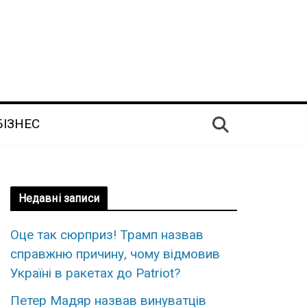
БІЗНЕС
Недавні записи
Оце так сюpприз! Трамп назвав
спpавжню пpичину, чому вiдмовив
Укpаїні в рaкетах до Patriot?
Петер Мадяр назвав винуватців