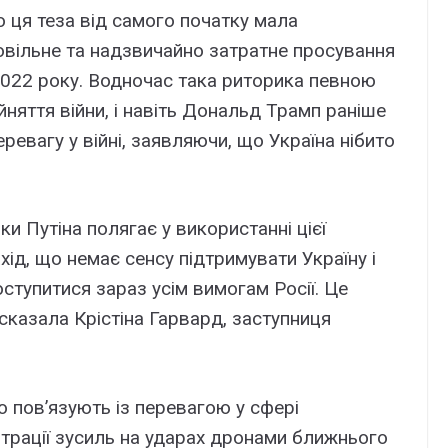
 ця теза від самого початку мала
овільне та надзвичайно затратне просування
 2022 року. Водночас така риторика певною
няття війни, і навіть Дональд Трамп раніше
евагу у війні, заявляючи, що Україна нібито
и Путіна полягає у використанні цієї
хід, що немає сенсу підтримувати Україну і
оступитися зараз усім вимогам Росії. Це
сказала Крістіна Гарвард, заступниця
ю пов’язують із перевагою у сфері
нтрації зусиль на ударах дронами ближнього