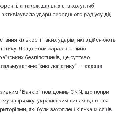
 фронті, а також дальніх атаках углиб
 активізувала удари середнього радіусу дії,
стання кількості таких ударів, які здійснюють
гістику. Якщо вони зараз постійно
аїнських безпілотників, це суттєво
гальмуватиме їхню логістику”, — сказав
зивним “Банкір” повідомив CNN, що попри
ькому напрямку, українським силам вдалося
иторіями, які були захоплені кілька місяців