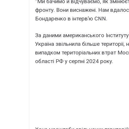
“Ми бачимо й відчуваємо, як змінюєть
фронту. Вони виснажені. Нам вдалося
Бондаренко в інтерв’ю CNN.
За даними американського Інституту 
Україна звільнила більше території,
випадком територіальних втрат Москв
області РФ у серпні 2024 року.