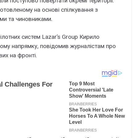
али поступово повертати окремі території.
дготовленому на основі спілкування з
ами та чиновниками.
ілотних систем Lazar’s Group Кирило
кому напрямку, повідомив журналістам про
вих на фронті.