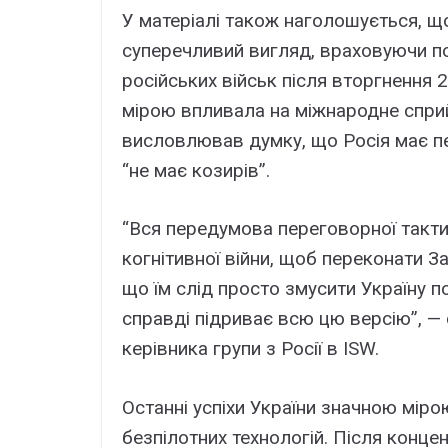
У матеріалі також наголошується, що
суперечливий вигляд, враховуючи п
російських військ після вторгнення
мірою впливала на міжнародне сприй
висловлював думку, що Росія має пер
“не має козирів”.
“Вся передумова переговорної тактик
когнітивної війни, щоб переконати За
що їм слід просто змусити Україну п
справді підриває всю цю версію”, — 
керівника групи з Росії в ISW.
Останні успіхи України значною міро
безпілотних технологій. Після конце