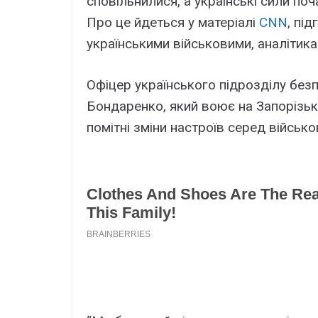
сповільнилися, а українські сили поч
Про це йдеться у матеріалі
CNN
, пі
українськими військовими, аналітик
Офіцер українського підрозділу безп
Бондаренко, який воює на Запорізь
помітні зміни настроїв серед військо