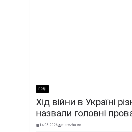
ПОДІЇ
Хід війни в Україні р
назвали головні про
14.05.2026
merezha.co