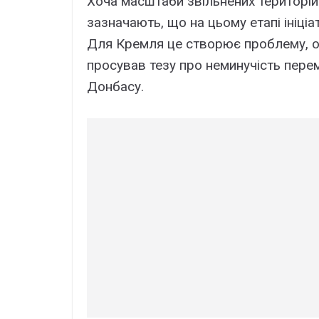
Хоча масштаби звільнених територій
зазначають, що на цьому етапі ініці
Для Кремля це створює проблему, о
просував тезу про неминучість перем
Донбасу.