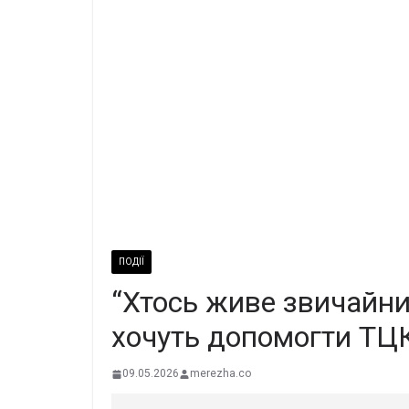
ПОДІЇ
“Хтось живе звичайни
хочуть допомогти ТЦК
09.05.2026
merezha.co