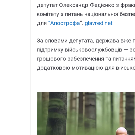
депутат Олександр Федієнко з фракц
комітету з питань національної безпе
для
“Апострофа
“.
glavred.net
За словами депутата, держава вже п
підтримку військовослужбовців — зо
грошового забезпечення та питанням
додатковою мотивацією для військо