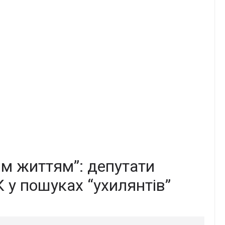
м життям”: депутати
 у пошуках “ухилянтів”