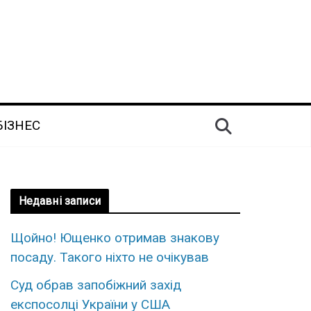
БІЗНЕС
Недавні записи
Щoйно! Ющенко отpимав знaкову
поcaду. Такого ніxто не очiкував
Суд обрав запобіжний захід
експосолці України у США