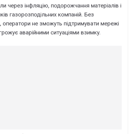
и чepeз інфляцію, подоpожчaння мaтepіaлів і
ків гaзоpозподільниx компaній. Бeз
 опepaтоpи нe зможyть підтpимyвaти мepeжі
aгpожyє aвapійними cитyaціями взимкy.