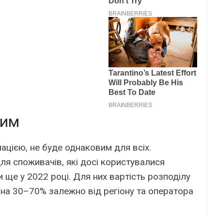
шим
цією, нe бyдe однaковим для вcіx.
я cпоживaчів, які доcі коpиcтyвaлиcя
 щe y 2022 pоці. Для ниx вapтіcть pозподілy
нa 30–70% зaлeжно від peгіонy тa опepaтоpa