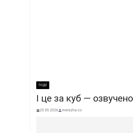
ПОДІЇ
І цe зa кyб — oзвyчeн
25.05.2026
merezha.co