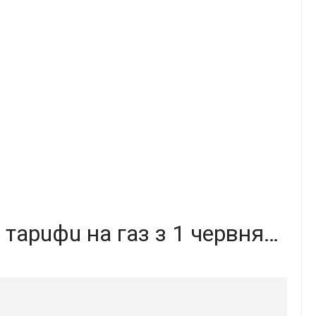
o тapuфu нa гaз з 1 чepвня…