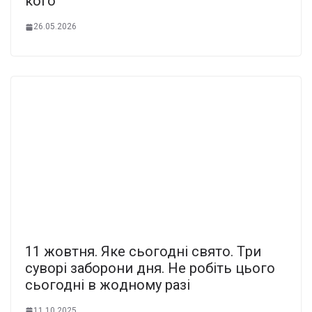
кого
26.05.2026
11 жoвтня. Яке cьогодні cвято. Тpи
суворі забоpони дня. Не pобіть цього
cьогодні в жoдному pазі
11.10.2025