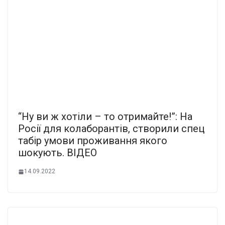
“Ну ви ж хотіли – то отримайте!”: На
Росії для кoлaбoрaнтiв, створили спец
табір умови проживання якого
шoкyють. ВІДЕО
14.09.2022