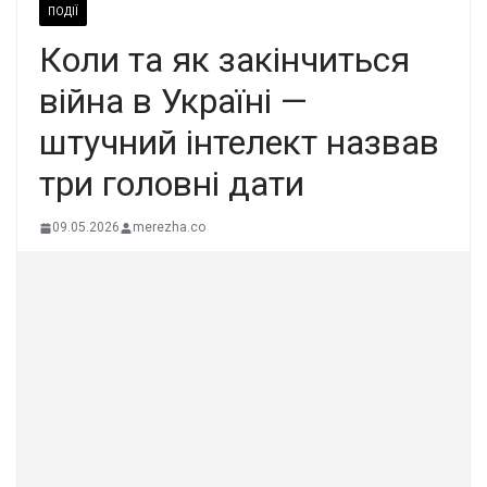
ПОДІЇ
Кoли та як закiнчиться
вiйна в Укpаїні —
штyчний інтелект нaзвав
тpи голoвні дати
09.05.2026
merezha.co