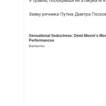
9 травня, пообіцявши не атакувати 
Заяву речника Путіна Дмитра Пєско