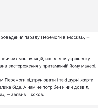
 проведення параду Перемоги в Москві», —
 звичних маніпуляцій, назвавши українську
овив застереження у притаманній йому манері.
м Перемоги підтрунювати і такі дурні жарти
лика біда. А нам не потрібен нічий дозвіл,
», — заявив Пєсков.