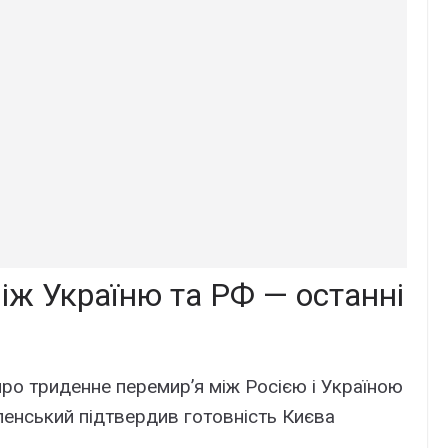
іж Україню та РФ — останні
ро триденне перемир’я між Росією і Україною
енський підтвердив готовність Києва