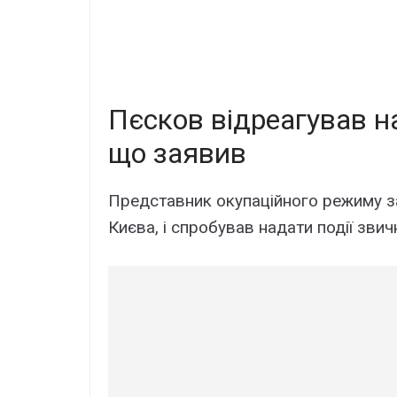
Пєсков відреагував н
що заявив
Представник окупаційного режиму з
Києва, і спробував надати події зви