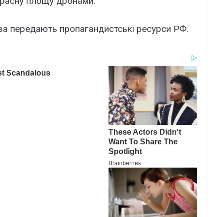
Красну площу дронами.
ва передають пропагандистські ресурси РФ.