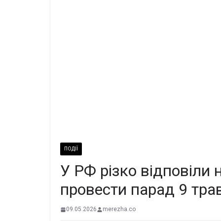
ПОДІЇ
У РФ різко відповіли 
провести парад 9 тра
09.05.2026
merezha.co