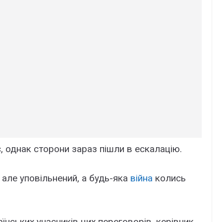
є, однак сторони зараз пішли в ескалацію.
але уповільнений, а будь-яка
війна
колись
їнських учасників цих переговорів, керівник