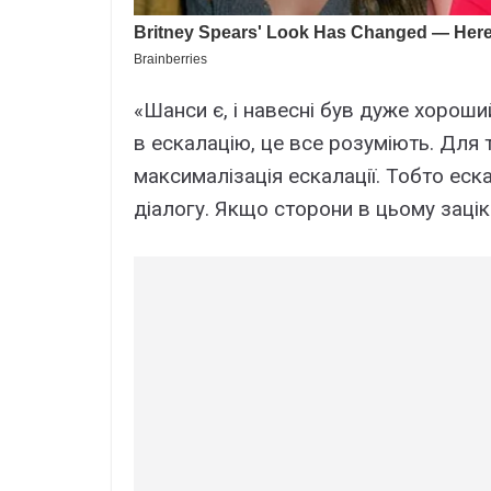
«Шанси є, і навесні був дуже хороши
в ескалацію, це все розуміють. Для т
максималізація ескалації. Тобто еск
діалогу. Якщо сторони в цьому зацік