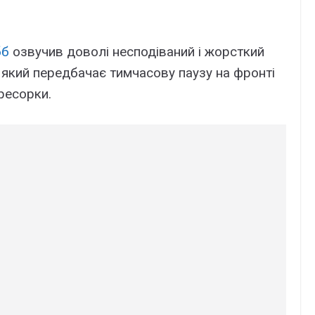
бб
озвучив доволі несподіваний і жорсткий
, який передбачає тимчасову паузу на фронті
гресорки.