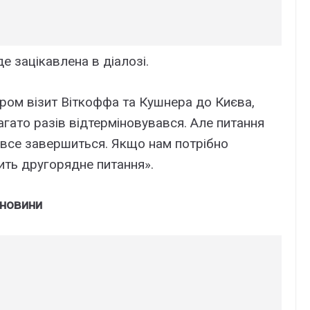
е зацікавлена ​​в діалозі.
аром візит Віткоффа та Кушнера до Києва,
агато разів відтерміновувався. Але питання
це все завершиться. Якщо нам потрібно
ить другорядне питання».
 новини