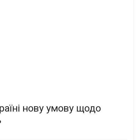
аїні нову умову щодо
ь