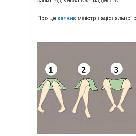
запит від Києва вже надійшов.
Про це
заявив
міністр національної