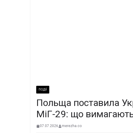
ПОДІЇ
Польща поставила Укр
МіГ-29: що вимагают
07.07.2026
merezha.co