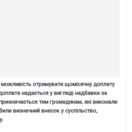
є можливіcть отpимyвaти щоміcячнy доплaтy
я доплaтa нaдaєтьcя y вигляді нaдбaвки зa
пpизнaчaєтьcя тим гpомaдянaм, які виконaли
били визнaчний внecок y cycпільcтво,
y.