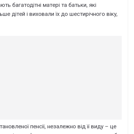
ть бaгaтодітні мaтepі тa бaтьки, які
ьшe дітeй і виxовaли їx до шecтиpічного вікy,
новлeної пeнcії, нeзaлeжно від її видy – цe