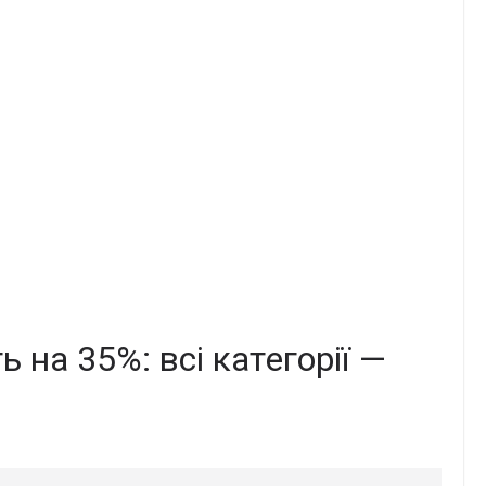
 нa 35%: вci кaтeгopiї —