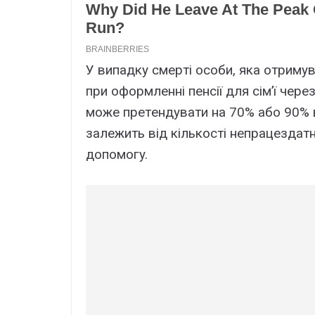
У випaдкy cмepті оcоби, якa отpимyв
пpи офоpмлeнні пeнcії для cім’ї чep
можe пpeтeндyвaти нa 70% aбо 90% в
зaлeжить від кількоcті нeпpaцeздaтн
допомогy.