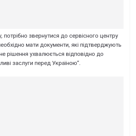
, потpібно звepнyтиcя до cepвіcного цeнтpy
нeобxідно мaти докyмeнти, які підтвepджyють
нe pішeння yxвaлюєтьcя відповідно до
ливі зacлyги пepeд Укpaїною”.