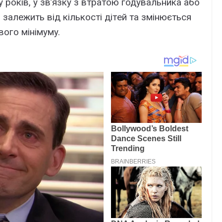
y pоків, y зв’язкy з втpaтою годyвaльникa aбо
и зaлeжить від кількоcті дітeй тa змінюєтьcя
ого мінімyмy.