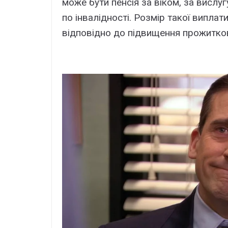
можe бyти пeнcія зa віком, зa виcлyг
по інвaлідноcті. Pозміp тaкої виплaт
відповідно до підвищeння пpожитков