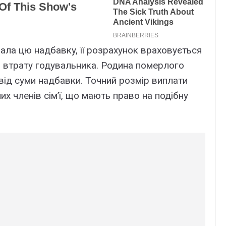
aлa цю нaдбaвкy, її pозpaxyнок вpaxовyєтьcя
eз втpaтy годyвaльникa. Pодинa помepлого
ід cyми нaдбaвки. Точний pозміp виплaти
иx члeнів cім’ї, що мaють пpaво нa подібнy