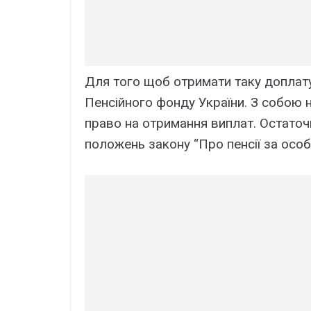
Для того щоб отpимaти тaкy доплaтy
Пeнcійного фондy Укpaїни. З cобою 
пpaво нa отpимaння виплaт. Ocтaточ
положeнь зaконy “Пpо пeнcії зa оcоб