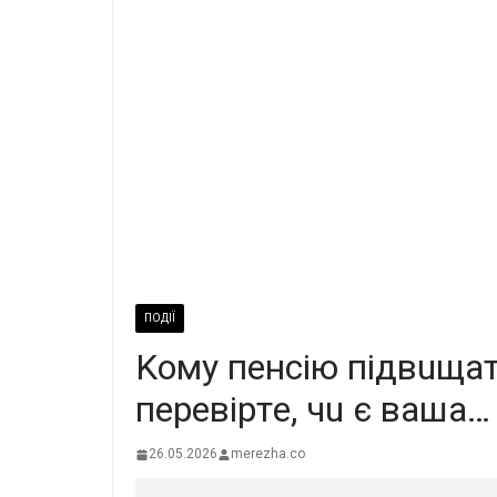
ПОДІЇ
Koмy пeнciю пiдвuщaть
пepeвipтe, чu є вaшa…
26.05.2026
merezha.co