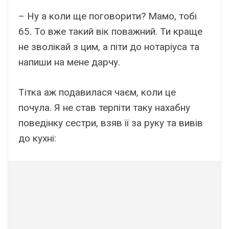
– Ну а коли ще поговорити? Мамо, тобі
65. То вже такий вік поважний. Ти краще
не зволікай з цим, а піти до нотаріуса та
напиши на мене дарчу.
Тітка аж подавилася чаєм, коли це
почула. Я не став терпіти таку нахабну
поведінку сестри, взяв її за руку та вивів
до кухні: