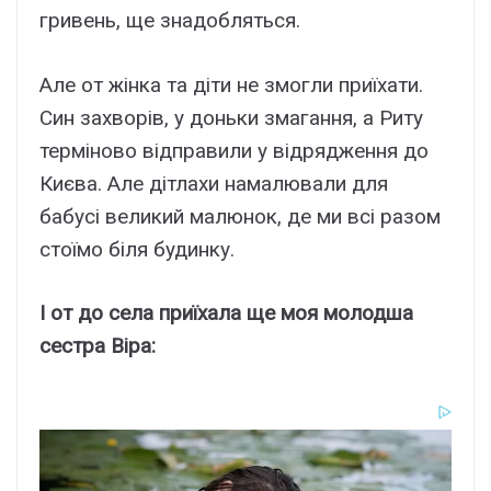
гривень, ще знадобляться.
Але от жінка та діти не змогли приїхати.
Син захворів, у доньки змагання, а Риту
терміново відправили у відрядження до
Києва. Але дітлахи намалювали для
бабусі великий малюнок, де ми всі разом
стоїмо біля будинку.
І от до села приїхала ще моя молодша
сестра Віра: