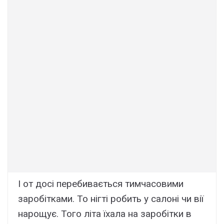
І от досі перебивається тимчасовими
заробітками. То нігті робить у салоні чи вії
нарощує. Того літа їхала на заробітки в