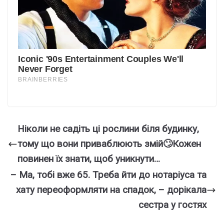
Ніколи не садіть ці рослини біля будинку,
тому що вони приваблюють змій🙄Кожен
повинен їх знати, щоб уникнути…
– Ма, тобі вже 65. Треба йти до нотаріуса та
хату переоформляти на спадок, – дорікала
сестра у гостях