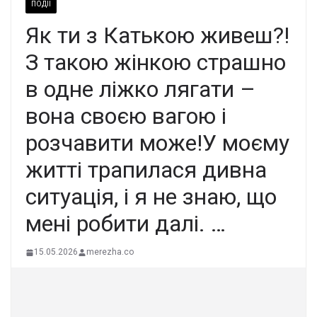
ПОДІЇ
Як ти з Катькою живеш?!
З такою жінкою страшно
в одне ліжко лягати –
вона своєю вагою і
розчавити може!У моєму
житті трапилася дивна
ситуація, і я не знаю, що
мені робити далі. …
15.05.2026
merezha.co