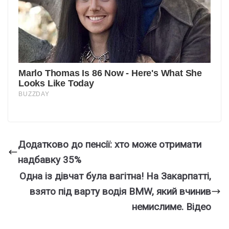
Додатково до пенсії: хто може отримати
надбавку 35%
Одна iз дiвчат бyла вaгітна! На Закаpпатті,
взято під ваpту водія BMW, який вчинив
немиcлиме. Вiдео