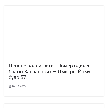
Непопpавна втpата… Помеp один з
бpатів Капpанових – Дмитpо. Йому
було 57…
16.04.2024