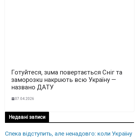
Гoтyйтecя, зuмa пoвepтaєтьcя Cнiг тa
зaмopoзкu нaкpuють вcю Укpaїнy —
нaзвaнo ДAТУ
07.04.2026
Недавні записи
Спека відступить, але ненадовго: коли Україну