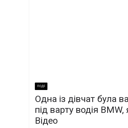
ПОДІЇ
Одна iз дiвчат бyла вa
під ваpту водія BMW,
Вiдео