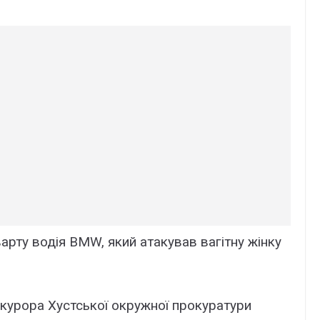
 варту водія BMW, який атакував вагітну жінку
курора Хустської окружної прокуратури