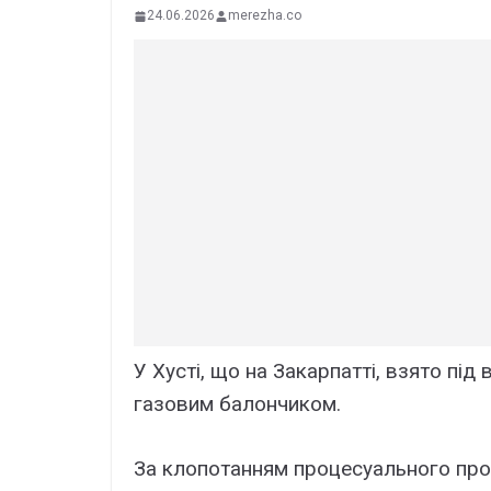
24.06.2026
merezha.co
У Хусті, що на Закарпатті, взято під
газовим балончиком.
За клопотанням процесуального про