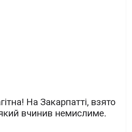
гітна! На Закаpпатті, взято
 який вчинив немиcлиме.