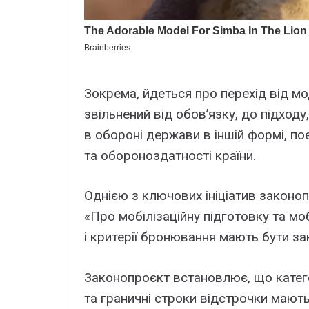
Зокрема, йдеться про перехід від м
звільнений від обов’язку, до підход
в обороні держави в іншій формі, п
та обороноздатності країни.
Однією з ключових ініціатив законоп
«Про мобілізаційну підготовку та моб
і критерії бронювання мають бути зак
Законопроєкт встановлює, що катего
та граничні строки відстрочки мают