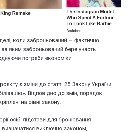
оделі, коли заброньований — фактично
у, за яким заброньований бере участь
оєднуючи потреби економіки
роєкту є зміни до статті 25 Закону України
ілізацію». Відповідно до змін, порядок
ріплені на рівні закону.
рії осіб, підстави для бронювання
ь визначатися виключно законом,