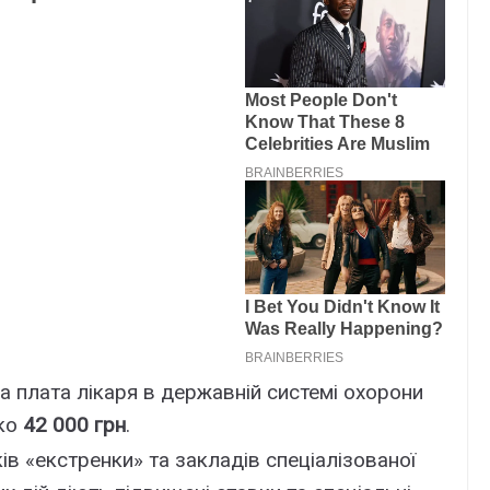
на плата лікаря в державній системі охорони
ько
42 000 грн
.
ів «екстренки» та закладів спеціалізованої