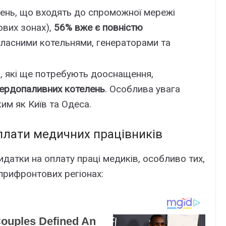
арень, що входять до спроможної мережі
вих зонах),
56% вже є повністю
 власними котельнями, генераторами та
ь, які ще потребують дооснащення,
вердопаливних котелень
. Особлива увага
им як Київ та Одеса.
плати медичних працівників
датки на оплату праці медиків, особливо тих,
 прифронтових регіонах: