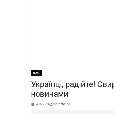
ПОДІЇ
Українці, радійте! Св
новинами
14.05.2026
merezha.co