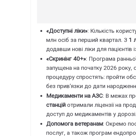
«Доступні ліки»
: Кількість корис
млн осіб за перший квартал. З
1 
додавши нові ліки для пацієнтів 
«Скринінг 40+»
: Програма ранньої
запущена на початку 2026 року, 
процедуру спростять: пройти обс
без прив’язки до дати народженн
Медикаменти на АЗС
: В межах п
станцій
отримали ліцензії на про
доступ до медикаментів у дорозі
Допомога ветеранам
: Окремо по
послуг, а також програм ендопр