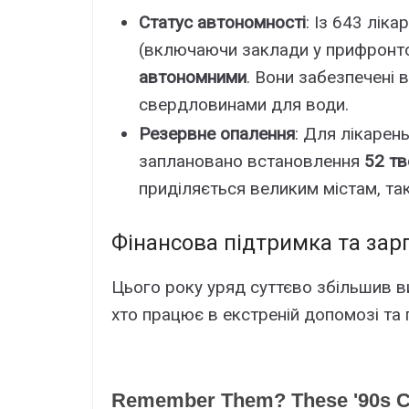
Статус автономності
: Із 643 лік
(включаючи заклади у прифронто
автономними
. Вони забезпечені
свердловинами для води.
Резервне опалення
: Для лікарен
заплановано встановлення
52 т
приділяється великим містам, так
Фінансова підтримка та зар
Цього року уряд суттєво збільшив ви
хто працює в екстреній допомозі та