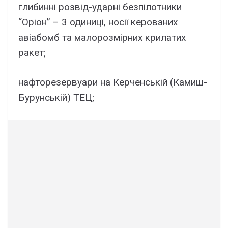
глибинні розвід-ударні безпілотники
“Оріон” – 3 одиниці, носії керованих
авіабомб та малорозмірних крилатих
ракет;
нафторезервуари на Керченській (Камиш-
Бурунській) ТЕЦ;