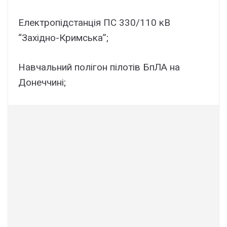
Електропідстанція ПС 330/110 кВ
“Західно-Кримська”;
Навчальний полігон пілотів БпЛА на
Донеччині;