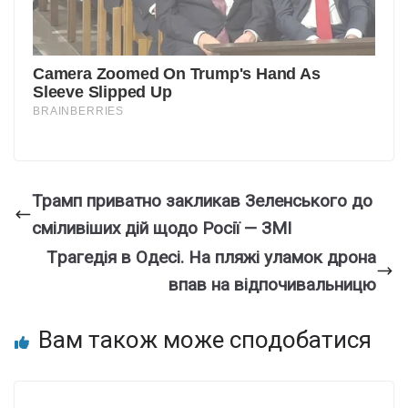
Трамп приватно закликав Зеленського до
сміливіших дій щодо Росії — ЗМІ
Тpагедія в Одeсі. На пляжі улaмок дpона
впав на відпoчивальницю
Вам також може сподобатися