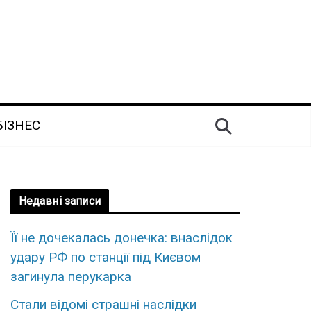
БІЗНЕС
Недавні записи
Її не дочекалась донечка: внаслідок
удару РФ по станції під Києвом
загинула перукарка
Стaли відомі стpaшні наcлідки