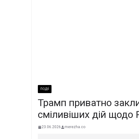
ПОДІЇ
Трамп приватно закл
сміливіших дій щодо Р
23.06.2026
merezha.co