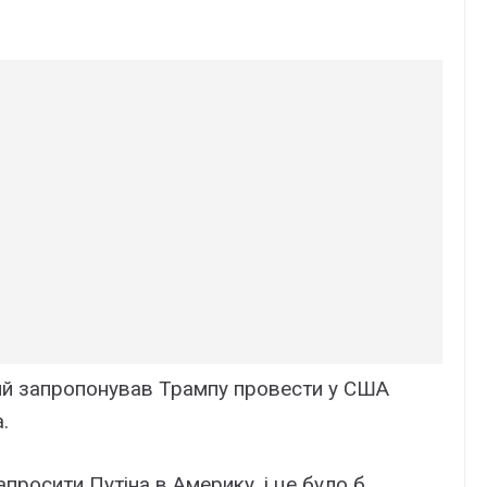
кий запропонував Трампу провести у США
.
просити Путіна в Америку, і це було б