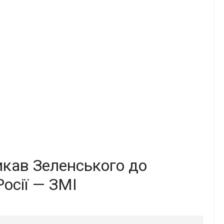
икав Зеленського до
осії — ЗМІ