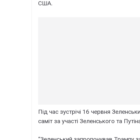
США.
Під час зустрічі 16 червня Зеленсь
саміт за участі Зеленського та Путіна
“Зеленський запропонував Трампу за