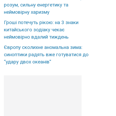
розум, сильну енергетику та
неймовірну харизму
Гроші потечуть рікою: на 3 знаки
китайського зодіаку чекає
неймовірно вдалий тиждень
Європу сколихне аномальна зима:
синоптики радять вже готуватися до
“удару двох океанів”