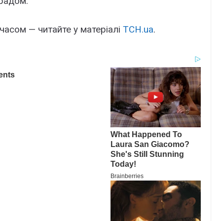
градом.
асом — читайте у матеріалі
ТСН.ua
.