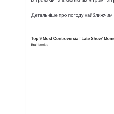
із грозами та шквальним вітром та 
Детальніше про погоду найближчим ч