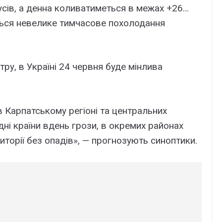
усів, а денна коливатиметься в межах +26…
ється невелике тимчасове похолодання
ру, в Україні 24 червня буде мінлива
і в Карпатському регіоні та центральних
ні країни вдень грози, в окремих районах
иторії без опадів», — прогнозують синоптики.