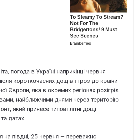
та, погода в Україні наприкінці червня
після короткочасних дощів і гроз до країни
ної Європи, яка в окремих регіонах розігріє
ловами, найближчими днями через територію
нт, який принесе типові літні дощі
та датах.
я на півдні, 25 червня — переважно