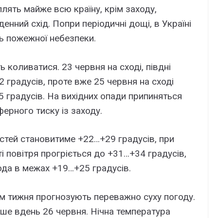
лять майже всю країну, крім заходу,
денний схід. Попри періодичні дощі, в Україні
ь пожежної небезпеки.
 коливатися. 23 червня на сході, півдні
2 градусів, проте вже 25 червня на сході
 градусів. На вихідних опади припиняться
ерного тиску із заходу.
стей становитиме +22…+29 градусів, при
ті повітря прогріється до +31…+34 градусів,
ода в межах +19…+25 градусів.
гом тижня прогнозують переважно суху погоду.
ше вдень 26 червня. Нічна температура