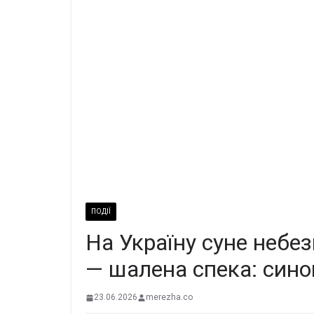
ПОДІЇ
На Україну суне небез
— шалена спека: сино
23.06.2026
merezha.co