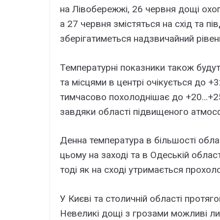
на Лівобережжі, 26 червня дощі охоп
а 27 червня змістяться на схід та пів
зберігатиметься надзвичайний рівен
Температурні показники також будуть
та місцями в центрі очікується до +3
тимчасово похолоднішає до +20…+25
завдяки області підвищеного атмосф
Денна температура в більшості обла
цьому на заході та в Одеській облас
тоді як на сході утримається прохол
У Києві та столичній області протя
Невеликі дощі з грозами можливі ли