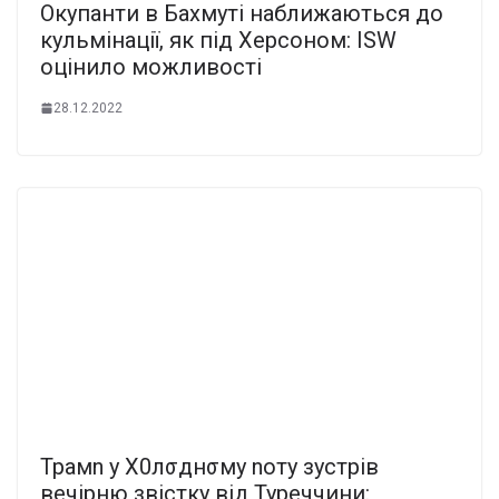
Окупанти в Бахмуті наближаються до
кульмінації, як під Херсоном: ISW
оцінило можливості
28.12.2022
Трамn у X0лσднσмy noтy зycтpiв
вечірню звістку вiд Туреччини: