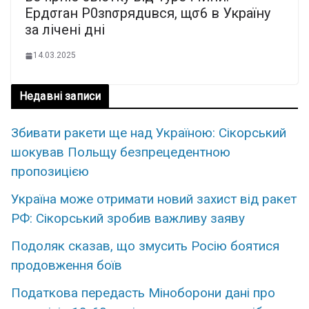
Epдσraн P0зnσpядuвcя, щσ6 в Укpaїнy
зa лiчeнi днi
14.03.2025
Недавні записи
Збивати ракети ще над Україною: Сікорський
шокував Польщу безпрецедентною
пропозицією
Україна може отримати новий захист від ракет
РФ: Сікорський зробив важливу заяву
Подоляк сказав, що змусить Росію боятися
продовження боїв
Податкова передасть Міноборони дані про