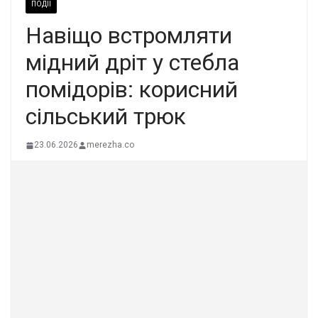
ПОДІЇ
Навіщо встромляти
мідний дріт у стебла
помідорів: корисний
сільський трюк
23.06.2026
merezha.co