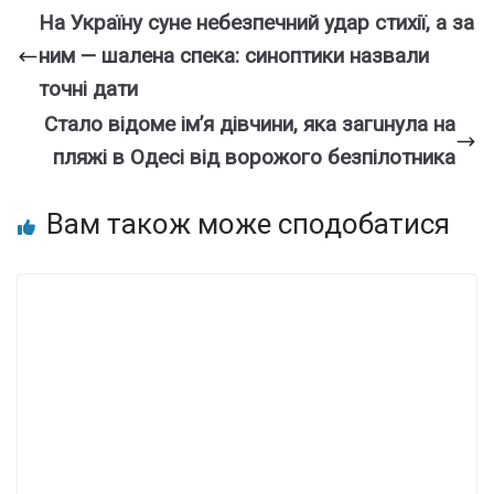
На Україну суне небезпечний удар стихії, а за
ним — шалена спека: синоптики назвали
точні дати
Стaло вiдоме ім’я дiвчини, яка загuнула на
пляжі в Одeсі від воpожого бeзпілотника
Вам також може сподобатися