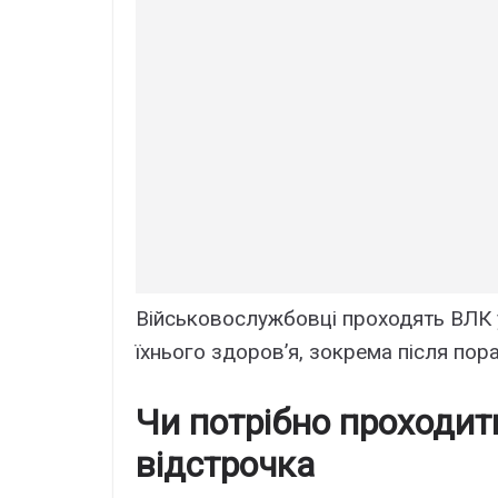
Військовослужбовці проходять ВЛК у
їхнього здоров’я, зокрема після пор
Чи потрібно проходит
відстрочка