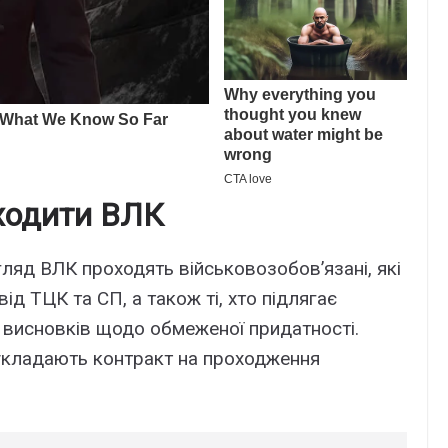
оходити ВЛК
гляд ВЛК проходять військовозобов’язані, які
ід ТЦК та СП, а також ті, хто підлягає
 висновків щодо обмеженої придатності.
 укладають контракт на проходження