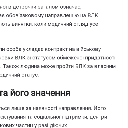
ої відстрочки загалом означає,
гає обов’язковому направленню на ВЛК
ують винятки, коли медичний огляд усе
ли особа укладає контракт на військову
сновки ВЛК зі статусом обмеженої придатності
. Також людина може пройти ВЛК за власним
едичний статус.
та його значення
ся лише за наявності направлення. Його
ектування та соціальної підтримки, центри
кових частин у разі діючих