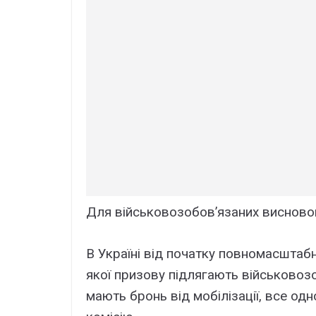
Для військовозобов’язаних висновок
В Україні від початку повномасштабн
якої призову підлягають військовозоб
мають бронь від мобілізації, все од