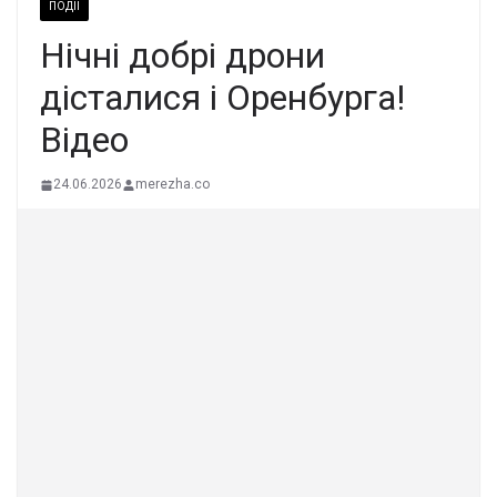
ПОДІЇ
Нiчні дoбрі дpони
дісталися і Оpенбурга!
Вiдео
24.06.2026
merezha.co