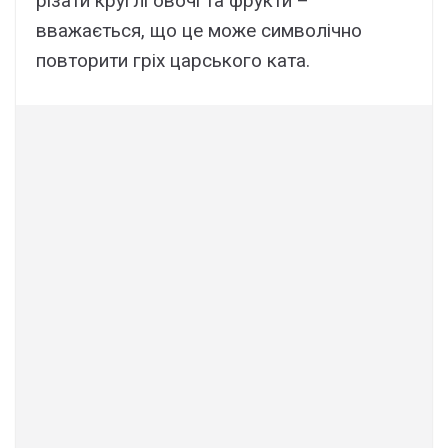
різати круглі овочі та фрукти –
вважається, що це може символічно
повторити гріх царського ката.