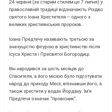
24 червня (за старим стилем це 7 липня) у
православній традиції відзначають Різдво
святого Іоана Хрестителя – одного з
великих християнських пророків.
Іоана Предтечу називають третьою за
значущістю фігурою в християнстві після
Ісуса Христа і Пресвятої Богородиці.
Він народився за шість місяців до
Спасителя, а його місією було підготувати
народ до приходу Месії, впізнавши його, а
також хрестити у водах Йордану. Ім’я
Предтеча означає “провісник”.