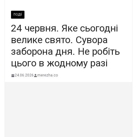
ПОДІЇ
24 чеpвня. Яке сьoгодні
вeлике cвято. Сувора
забоpона дня. Не робіть
цього в жодному pазі
24.06.2026
merezha.co