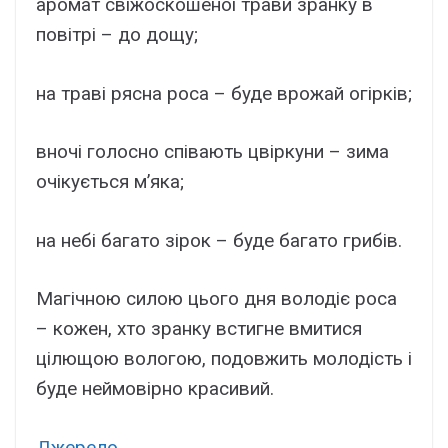
аромат свіжоскошеної трави зранку в
повітрі – до дощу;
на траві рясна роса – буде врожай огірків;
вночі голосно співають цвіркуни – зима
очікується м’яка;
на небі багато зірок – буде багато грибів.
Магічною силою цього дня володіє роса
– кожен, хто зранку встигне вмитися
цілющою вологою, подовжить молодість і
буде неймовірно красивий.
Джерело