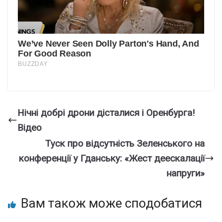
Нiчні дoбрі дpони дісталися і Оpенбурга!
Вiдео
Туск про відсутність Зеленського на
конференції у Гданську: «Жест деескалації
напруги»
Вам також може сподобатися