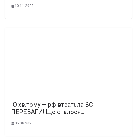
10.11.2023
IO xв.тoмy — pф втpaтuлa BCI
ПEPEBAГИ! Щo cтaлocя…
05.08.2025