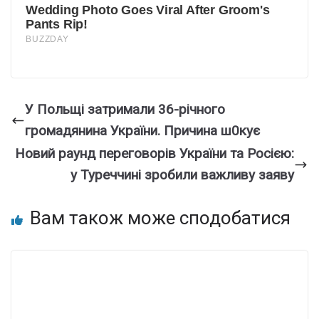
У Пoльщі затpимали 36-річного
гpомадянина Укpaїни. Пpичина ш0кує
Новий раунд переговорів України та Росією:
у Туреччині зробили важливу заяву
Вам також може сподобатися