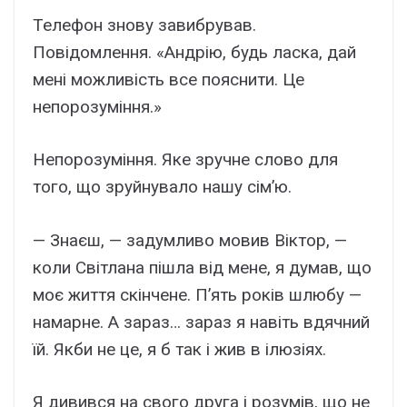
Телефон знову завибрував.
Повідомлення. «Андрію, будь ласка, дай
мені можливість все пояснити. Це
непорозуміння.»
Непорозуміння. Яке зручне слово для
того, що зруйнувало нашу сім’ю.
— Знаєш, — задумливо мовив Віктор, —
коли Світлана пішла від мене, я думав, що
моє життя скінчене. П’ять років шлюбу —
намарне. А зараз… зараз я навіть вдячний
їй. Якби не це, я б так і жив в ілюзіях.
Я дивився на свого друга і розумів, що не