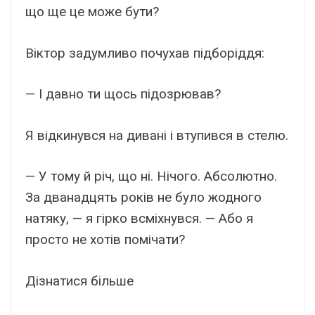
що ще це може бути?
Віктор задумливо почухав підборіддя:
— І давно ти щось підозрював?
Я відкинувся на дивані і втупився в стелю.
— У тому й річ, що ні. Нічого. Абсолютно.
За дванадцять років не було жодного
натяку, — я гірко всміхнувся. — Або я
просто не хотів помічати?
Дізнатися більше