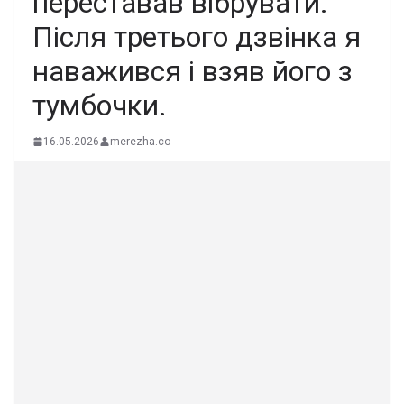
переставав вібрувати.
Після третього дзвінка я
наважився і взяв його з
тумбочки.
16.05.2026
merezha.co