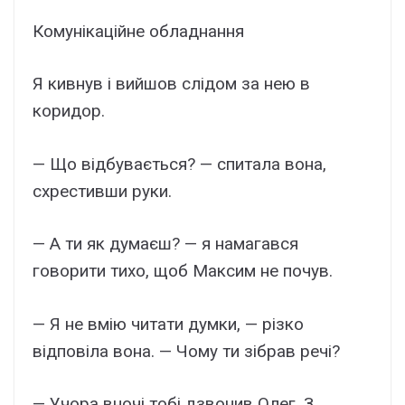
Комунікаційне обладнання
Я кивнув і вийшов слідом за нею в
коридор.
— Що відбувається? — спитала вона,
схрестивши руки.
— А ти як думаєш? — я намагався
говорити тихо, щоб Максим не почув.
— Я не вмію читати думки, — різко
відповіла вона. — Чому ти зібрав речі?
— Учора вночі тобі дзвонив Олег. З