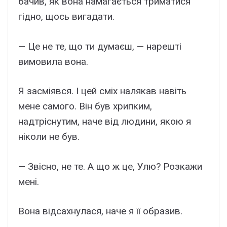
бачив, як вона намагається триматися
гідно, щось вигадати.
— Це не те, що ти думаєш, — нарешті
вимовила вона.
Я засміявся. І цей сміх налякав навіть
мене самого. Він був хрипким,
надтріснутим, наче від людини, якою я
ніколи не був.
— Звісно, не те. А що ж це, Улю? Розкажи
мені.
Вона відсахнулася, наче я її образив.