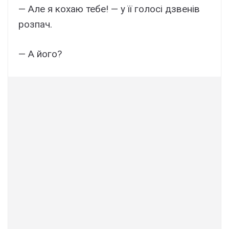
— Але я кохаю тебе! — у її голосі дзвенів
розпач.
— А його?