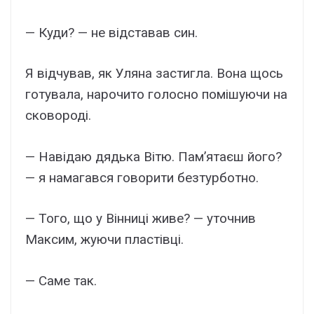
— Куди? — не відставав син.
Я відчував, як Уляна застигла. Вона щось
готувала, нарочито голосно помішуючи на
сковороді.
— Навідаю дядька Вітю. Пам’ятаєш його?
— я намагався говорити безтурботно.
— Того, що у Вінниці живе? — уточнив
Максим, жуючи пластівці.
— Саме так.