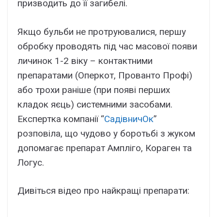
призводить до її загибелі.
Якщо бульби не протруювалися, першу
обробку проводять під час масової появи
личинок 1-2 віку – контактними
препаратами (Оперкот, Прованто Профі)
або трохи раніше (при появі перших
кладок яєць) системними засобами.
Експертка компанії “
СадівничОк
”
розповіла, що чудово у боротьбі з жуком
допомагає препарат Ампліго, Кораген та
Логус.
Дивіться відео про найкращі препарати: