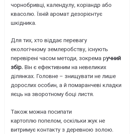
чорнобривці, календулу, коріандр або
квасолю. Їхній аромат дезорієнтує
шкідника.
Для тих, хто віддає перевагу
екологічному землеробству, існують
перевірені часом методи, зокрема
р
учний
збір.
Він є ефективним на невеликих
ділянках. Головне – знищувати не лише
дорослих особин, а й помаранчеві кладки
яєць на зворотному боці листя.
Також можна посипати
картоплю
попелом
, оскільки жук не
витримує контакту з деревною золою.