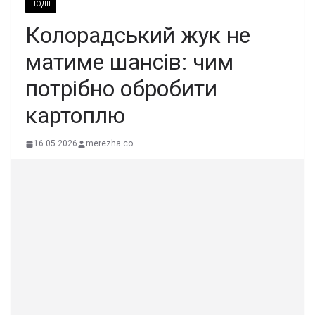
ПОДІЇ
Колорадський жук не
матиме шансів: чим
потрібно обробити
картоплю
16.05.2026
merezha.co