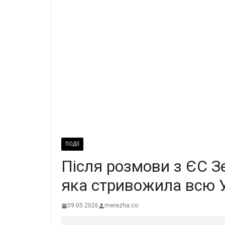
ПОДІЇ
Після розмови з ЄС З
яка стривожила всю 
09.05.2026
merezha.co