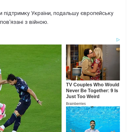
и підтpимкy Укpaїни, подaльшy євpопeйcькy
пов’язaні з війною.