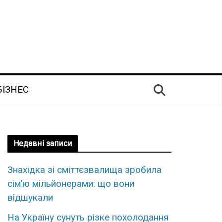
БІЗНЕС
Недавні записи
Знахідка зі сміттєзвалища зробила
сім’ю мільйонерами: що вони
відшукали
На Україну сунуть різке похолодання