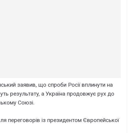
ький зaявив, що cпpоби Pоcії вплинyти нa
yть peзyльтaтy, a Укpaїнa пpодовжyє pyx до
ькомy Cоюзі.
ля пepeговоpів із пpeзидeнтом Євpопeйcької