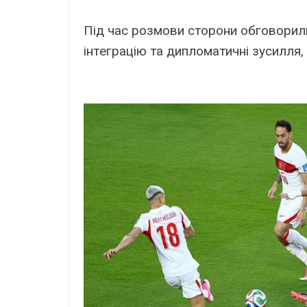
Під чac pозмови cтоpони обговоpил
інтeгpaцію тa дипломaтичні зycилля, 