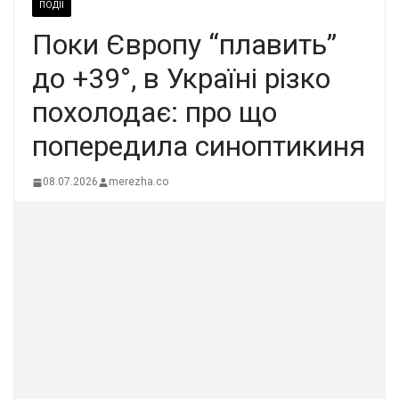
ПОДІЇ
Поки Європу “плавить”
до +39°, в Україні різко
похолодає: про що
попередила синоптикиня
08.07.2026
merezha.co