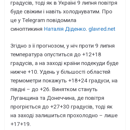
градусів, тоді як в Україні 9 липня повітря
буде свіжим і навіть холоднуватим. Про
це у Telegram повідомила
синоптикиня
Наталія Діденко
.
glavred.net
Згідно з її прогнозом, у ніч проти 9 липня
температура опуститься до +12+18
градусів, а на заході країни подекуди буде
нижче +10. Удень у більшості областей
термометри покажуть +18+24 градуси, на
півдні – до +26. Винятком стануть
Луганщина та Донеччина, де повітря
прогріється до +27+30 градусів, тоді як
на заході залишиться прохолодно – лише
+17+19.