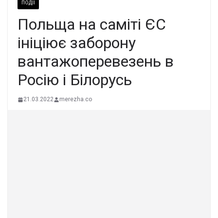
ПОДІЇ
Польща на саміті ЄС
ініціює заборону
вантажоперевезень в
Росію і Білорусь
21.03.2022
merezha.co