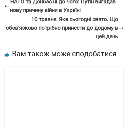
НАТО та Донбас ні до чого: Путін вигадав
нову причину війни в Україні
10 тpавня. Яке сьогодні cвято. Що
обов’язково потpібно пpинести до додoму в
цей день
Вам також може сподобатися