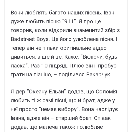
Вони люблять багато наших пісень. Іван
дуже любить пісню “911”. Я про це
говорив, коли відкрили знаменитий збір з
Badstreet Boys. Це його улюблена пісня. І
тепер він не тільки оригінальне відео
дивиться, а ще й це. Каже: “Включи, будь
ласка”. Раз 10 підряд. Плюс він її пробує
грати на піаніно, – поділився Вакарчук.
Лідер “Океану Ельзи” додав, що Соломія
любить ті ж самі пісні, що й брат, адже у
неї просто “немає вибору”. Вона наслідує
Івана, адже він – старший брат. Співак
додав, що малеча також полюбляє