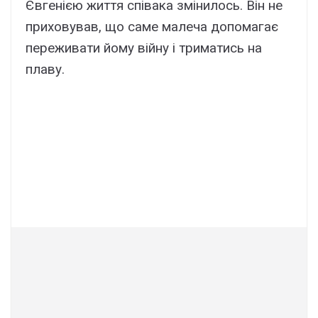
Євгенією життя співака змінилось. Він не
приховував, що саме малеча допомагає
переживати йому війну і триматись на
плаву.