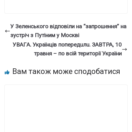
У Зеленського відповіли на “запрошення” на
зустріч з Путіним у Москві
УBAГA. Укpaїнцiв пoпepeдuлu. ЗABТPA, 10
тpaвня – по всій території України
Вам також може сподобатися