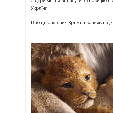
лідери могли вплинути на позицію
України.
Про це очільник Кремля заявив під ч