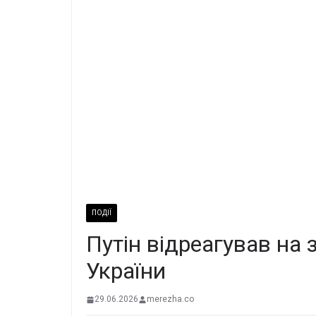
ПОДІЇ
Путін відреагував на 
України
29.06.2026
merezha.co