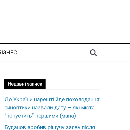
БІЗНЕС
Недавні записи
До України нарешті йде похолодання:
синоптики назвали дату — які міста
“попустить” першими (мапа)
Буданов зробив рішучу заяву після