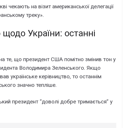
кві чекають на візит американської делегації
ранському треку».
 щодо України: останні
 на те, що президент США помітно змінив тон у
зидента Володимира Зеленського. Якщо
ав українське керівництво, то останнім
ського значно тепліше.
ький президент “доволі добре тримається” у