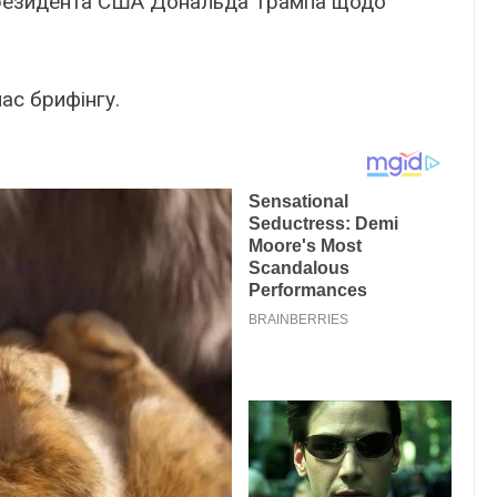
 президента США Дональда Трампа щодо
ас брифінгу.