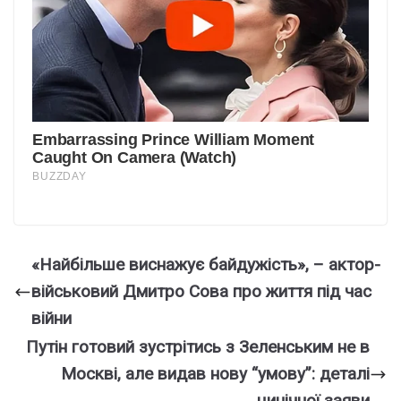
«Найбільше виснажує байдужість», – актор-
військовий Дмитро Сова про життя під час
війни
Путін готовий зустрітись з Зеленським не в
Москві, але видав нову “умову”: деталі
цинічної заяви