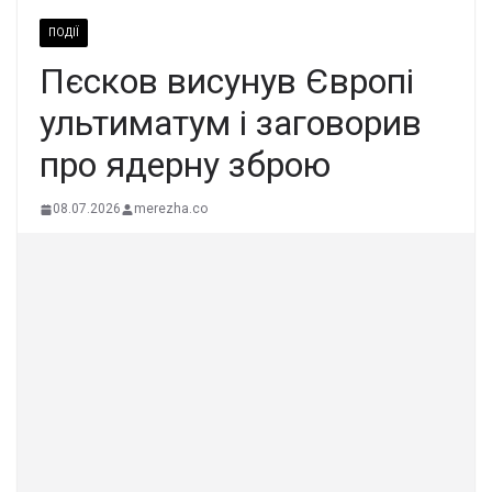
ПОДІЇ
Пєсков висунув Європі
ультиматум і заговорив
про ядерну зброю
08.07.2026
merezha.co