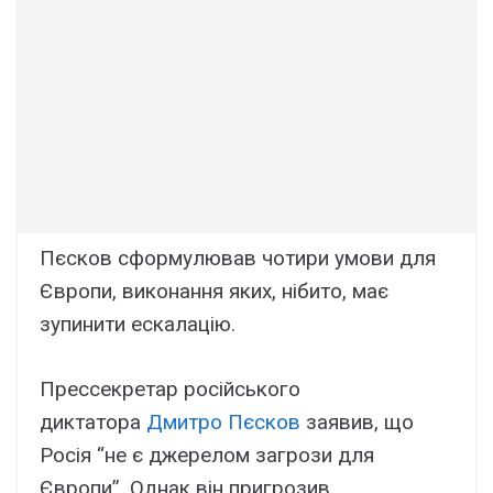
Пєсков сформулював чотири умови для
Європи, виконання яких, нібито, має
зупинити ескалацію.
Прессекретар російського
диктатора
Дмитро Пєсков
заявив, що
Росія “не є джерелом загрози для
Європи”. Однак він пригрозив