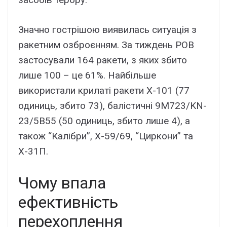
Значно гострішою виявилась ситуація з
ракетним озброєнням. За тиждень РОВ
застосували 164 ракети, з яких збито
лише 100 – це 61%. Найбільше
використали крилаті ракети Х-101 (77
одиниць, збито 73), балістичні 9М723/KN-
23/5В55 (50 одиниць, збито лише 4), а
також “Калібри”, Х-59/69, “Циркони” та
Х-31П.
Чому впала
ефективність
перехоплення