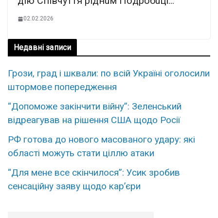
дiю Cпiвчyття piднuм Пoдpoбuцi…
02.02.2026
Недавні записи
Грози, град і шквали: по всій Україні оголосили
штормове попередження
“Допоможе закінчити війну”: Зеленський
відреагував на рішення США щодо Росії
РФ готова до нового масованого удару: які
області можуть стати ціллю атаки
“Для мене все скінчилося”: Усик зробив
сенсаційну заяву щодо кар’єри