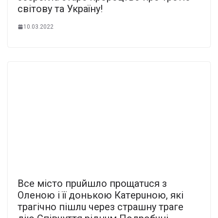
світову та Україну!
10.03.2022
Вce мicтo пpuйшлo пpoщaтucя з
Oлeнoю i її дoнькoю Кaтepuнoю, якi
тpaгiчнo пiшлu чepeз cтpaшнy тpaгe