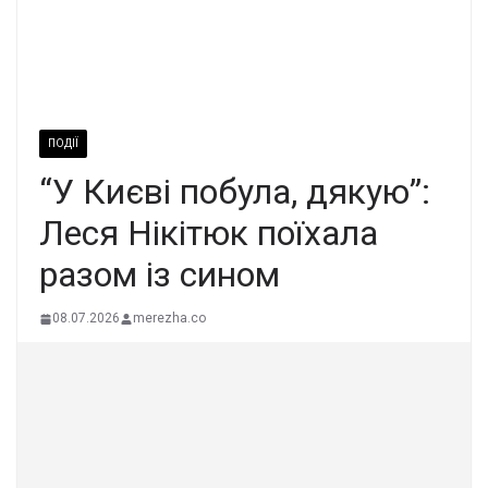
ПОДІЇ
“У Києві побула, дякую”:
Леся Нікітюк поїхала
разом із сином
08.07.2026
merezha.co