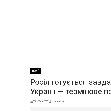
ПОДІЇ
Росія готується завд
Україні — термінове 
29.05.2026
merezha.co