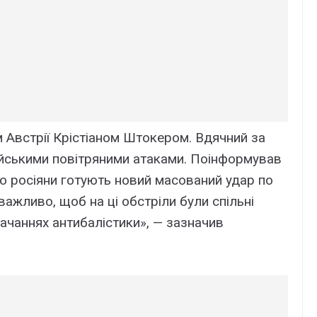
 Австрії Крістіаном Штокером. Вдячний за
сійськими повітряними атаками. Поінформував
що росіяни готують новий масований удар по
важливо, щоб на ці обстріли були спільні
тачаннях антибалістики», — зазначив