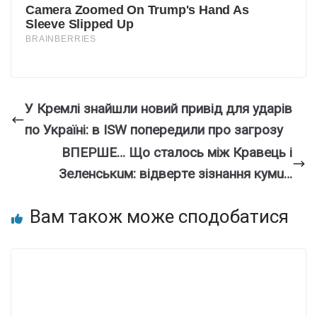
У Кремлі знайшли новий привід для ударів
по Україні: в ISW попередили про загрозу
ВПEPШE… Щo cтaлocь мiж Кpaвeць i
Зeлeнcькuм: вiдвepтe зiзнaння кyмu…
Вам також може сподобатися