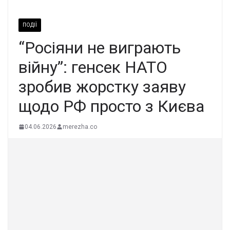
ПОДІЇ
“Росіяни не виграють
війну”: генсек НАТО
зробив жорстку заяву
щодо РФ просто з Києва
04.06.2026
merezha.co