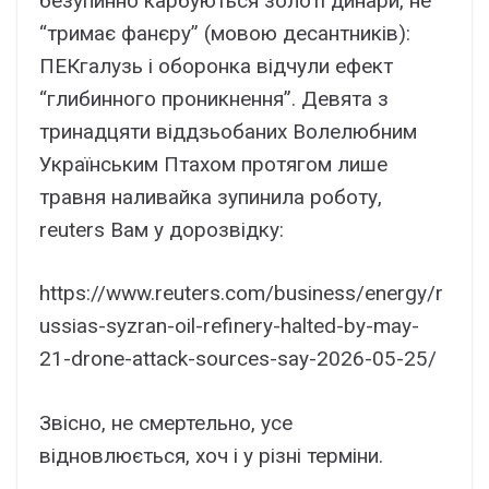
безупинно карбуються золоті динари, не
“тримає фанєру” (мовою десантників):
ПЕКгалузь і оборонка відчули ефект
“глибинного проникнення”. Девята з
тринадцяти віддзьобаних Волелюбним
Українським Птахом протягом лише
травня наливайка зупинила роботу,
reuters Вам у дорозвідку:
https://www.reuters.com/business/energy/r
ussias-syzran-oil-refinery-halted-by-may-
21-drone-attack-sources-say-2026-05-25/
Звісно, не смертельно, усе
відновлюється, хоч і у різні терміни.