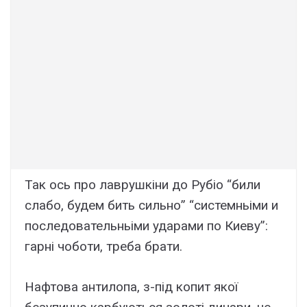
Так ось про лаврушкіни до Рубіо “били
слабо, будем бить сильно” “системньіми и
последовательньіми ударами по Киеву”:
гарні чоботи, треба брати.
Нафтова антилопа, з-під копит якої