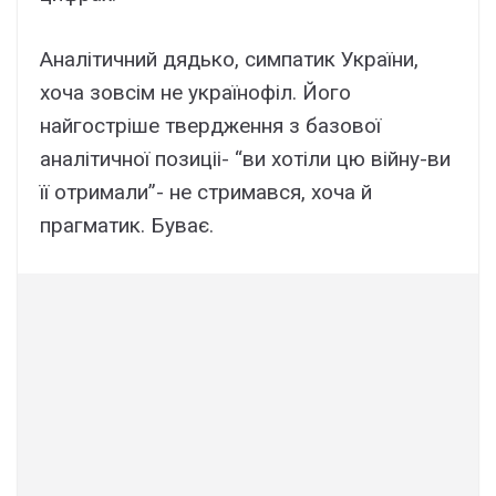
Аналітичний дядько, симпатик України,
хоча зовсім не українофіл. Його
найгостріше твердження з базової
аналітичної позиціі- “ви хотіли цю війну-ви
її отримали”- не стримався, хоча й
прагматик. Буває.