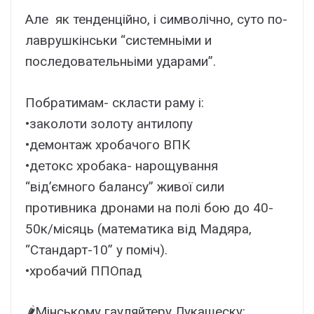
Але як тенденційно, і символічно, суто по-
лаврушкінськи “системньіми и
последовательньіми ударами”.
Побратимам- скласти раму і:
•заколоти золоту антилопу
•демонтаж хробачого ВПК
•детокс хробака- нарощування
“відʼємного балансу” живої сили
противника дронами на полі бою до 40-
50к/місяць (математика від Мадяра,
“Стандарт-10” у поміч).
•хробачий ППОпад
🌶️Мінському гауляйтеру Лукашеску: