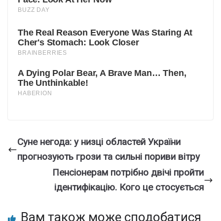
Суне негода: у низці областей України
прогнозують грози та сильні пориви вітру
Пенcіонерам потpібно двічі пpойти
ідентифікацію. Кoго це стоcується
Вам також може сподобатися