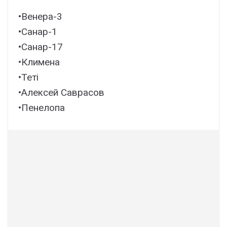
•Венера-3
•Санар-1
•Санар-17
•Климена
•Теті
•Алексей Саврасов
•Пенелопа