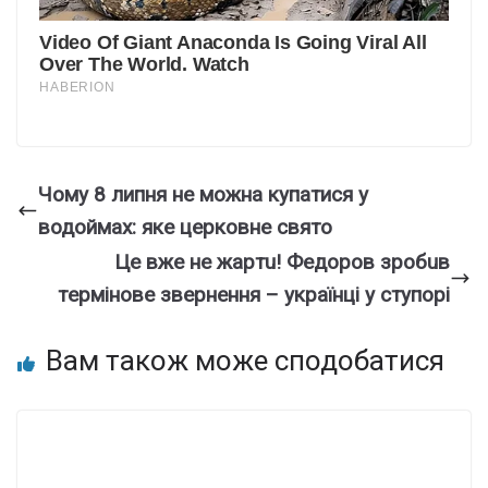
Чому 8 липня не можна купатися у
водоймах: яке церковне свято
Цe вжe нe жapтu! Фeдopoв зpoбuв
тepмiнoвe звepнeння – українці у ступорі
Вам також може сподобатися